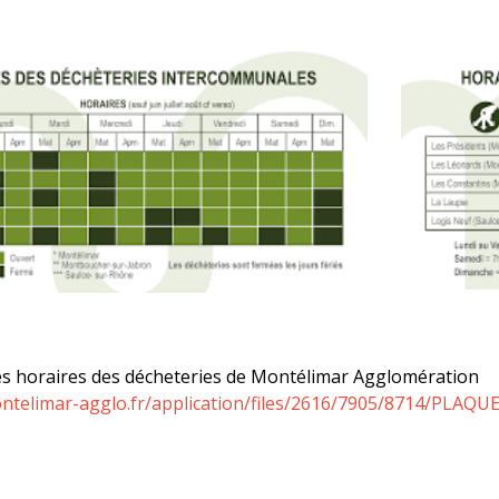
les horaires des décheteries de Montélimar Agglomération
ontelimar-agglo.fr/application/files/2616/7905/8714/P