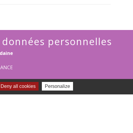
s données personnelles
daine
FRANCE
Deny all cookies
Personalize
-
Plan du site
-
Gestion des cookies
es Communes