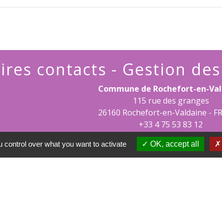
ires contacts - Gestion de
Commune de Rochefort-en-Val
115 rue des granges
26160 Rochefort-en-Valdaine - 
+33 4 75 53 83 12
 control over what you want to activate
OK, accept all
tions légales
-
Politique de confidentialité
-
Accessibilité
Site créé en partenariat avec Réseau d