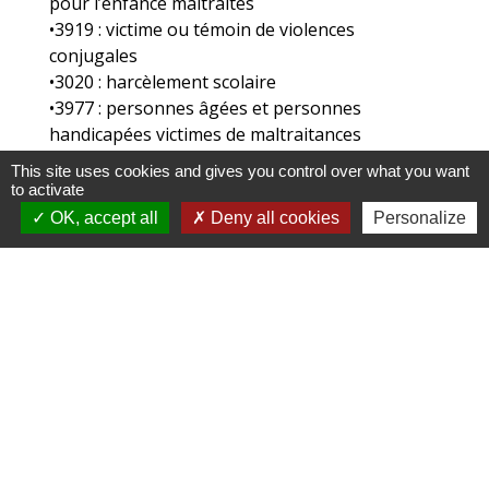
pour l’enfance maltraités
•3919 : victime ou témoin de violences
conjugales
•3020 : harcèlement scolaire
•3977 : personnes âgées et personnes
handicapées victimes de maltraitances
•0.805.805.817 : info escroqueries
This site uses cookies and gives you control over what you want
to activate
OK, accept all
Deny all cookies
Personalize
Formulaires contacts - Gestion des données
personnelles
Commune de Rochefort-en-Valdaine
115 rue des granges