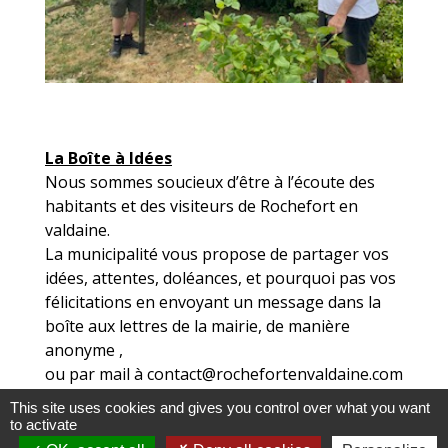
La Boîte à Idées
Nous sommes soucieux d’être à l’écoute des
habitants et des visiteurs de Rochefort en
valdaine.
La municipalité vous propose de partager vos
idées, attentes, doléances, et pourquoi pas vos
félicitations en envoyant un message dans la
boîte aux lettres de la mairie, de manière
anonyme ,
ou par mail à contact@rochefortenvaldaine.com
This site uses cookies and gives you control over what you want
Partager votre point de vue
to activate
Merci de votre participation.