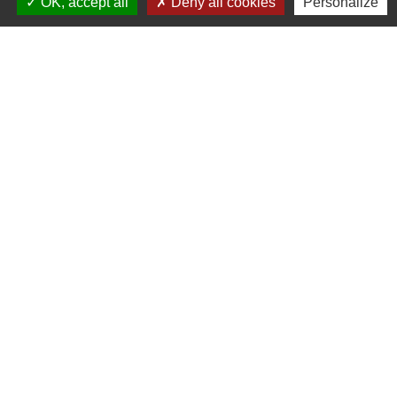
OK, accept all
Deny all cookies
Personalize
Une belle reconnaissance pour notre
commune
Rochefort en valdaine cité dans la revue " Géo"
A lire: https://www.geo.fr/voyage/quels-sont-
les-plus-beaux-villages-de-la-drome-213292
Formulaires contacts - Gestion des données
personnelles
Commune de Rochefort-en-Valdaine
115 rue des granges
26160 Rochefort-en-Valdaine - FRANCE
+33 4 75 53 83 12