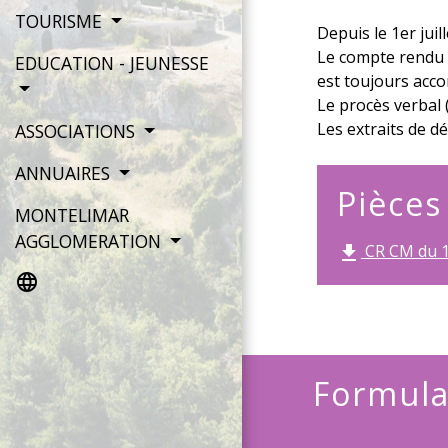
TOURISME
Depuis le 1er juil
Le compte rendu (
EDUCATION - JEUNESSE
est toujours acc
Le procès verbal 
Les extraits de d
ASSOCIATIONS
ANNUAIRES
Pièces
MONTELIMAR
AGGLOMERATION
CR CM du 10
file_download
language
Formula